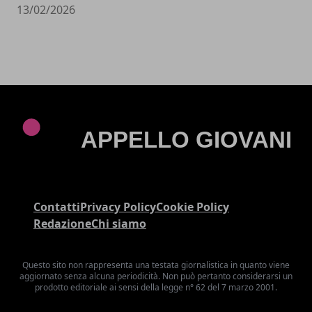
13/02/2026
Contatti
Privacy Policy
Cookie Policy
Redazione
Chi siamo
Questo sito non rappresenta una testata giornalistica in quanto viene
aggiornato senza alcuna periodicità. Non può pertanto considerarsi un
prodotto editoriale ai sensi della legge n° 62 del 7 marzo 2001.