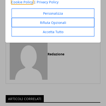
Cookie Policy
|
Privacy Policy
Articolo Precedente
Articolo Successivo
Tutto ciò che si deve
Talee cannabis: una risorsa
Personalizza
sapere sul parquet
a risparmio
Rifiuta Opzionali
Accetta Tutto
Redazione
ARTICOLI CORRELATI