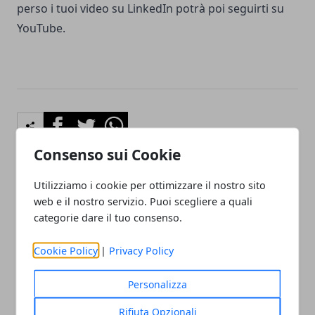
perso i tuoi video su LinkedIn potrà poi seguirti su
YouTube.
Facebook
Twitter
Whatsapp
Consenso sui Cookie
Utilizziamo i cookie per ottimizzare il nostro sito
Articolo Precedente
Articolo Successivo
web e il nostro servizio. Puoi scegliere a quali
Il performance marketing
Simulare la cessione del
categorie dare il tuo consenso.
nel mercato immobiliare
quinto dello stipendio:
come fare + esempi
Cookie Policy
|
Privacy Policy
Personalizza
Rifiuta Opzionali