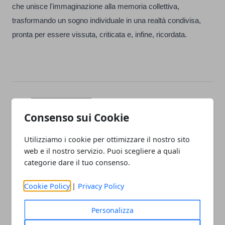
che unisce l'immaginazione alla memoria collettiva,
trasformando un sogno individuale in una realtà condivisa,
pronta per essere vissuta, criticata e, infine, ricordata.
Facebook
Twitter
Whatsapp
Consenso sui Cookie
Utilizziamo i cookie per ottimizzare il nostro sito
web e il nostro servizio. Puoi scegliere a quali
Articolo Precedente
Articolo Successivo
categorie dare il tuo consenso.
L’importanza della privacy
Scrittori e artisti
al lavoro
emergenti: i metodi
Cookie Policy
|
Privacy Policy
migliori per ottenere
visibilità
Personalizza